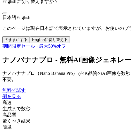
Englishに切り替えますか？
日本語
English
このページは現在日本語で表示されていますが、お使いのブラウ
のままにする
Englishに切り替える
期間限定セール · 最大50%オフ
ナノバナナプロ - 無料AI画像ジェネレ
ナノバナナプロ（Nano Banana Pro）が4K品質のA
不要。
無料で試す
例を見る
高速
生成まで数秒
高品質
驚くべき結果
簡単