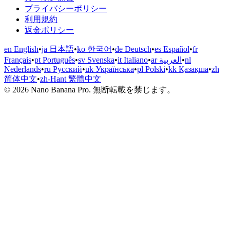
プライバシーポリシー
利用規約
返金ポリシー
en English
•
ja 日本語
•
ko 한국어
•
de Deutsch
•
es Español
•
fr
Français
•
pt Português
•
sv Svenska
•
it Italiano
•
ar العربية
•
nl
Nederlands
•
ru Русский
•
uk Українська
•
pl Polski
•
kk Қазақша
•
zh
简体中文
•
zh-Hant 繁體中文
© 2026 Nano Banana Pro. 無断転載を禁じます。