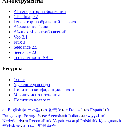
AI-инструменты
AI-генератор изображений
GPT Image 2
Генератор изображений из фото
AI-удаление фона
AI-апскейлер изображений
Veo 3.1
Flux 3
Seedance 2.5
Seedance 2.0
Тест личности SBTI
Ресурсы
О нас
Удаление углерода
Политика конфиденциальности
Условия использования
Политика возврата
en English
•
ja 日本語
•
ko 한국어
•
de Deutsch
•
es Español
•
fr
Français
•
pt Português
•
sv Svenska
•
it Italiano
•
ar العربية
•
nl
Nederlands
•
ru Русский
•
uk Українська
•
pl Polski
•
kk Қазақша
•
zh
简体中文
•
zh-Hant 繁體中文