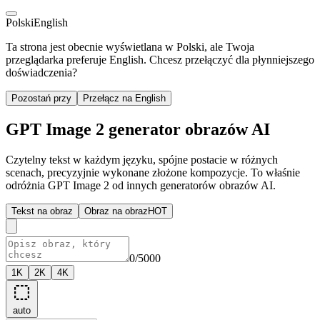
Polski
English
Ta strona jest obecnie wyświetlana w Polski, ale Twoja
przeglądarka preferuje English. Chcesz przełączyć dla płynniejszego
doświadczenia?
Pozostań przy
Przełącz na English
GPT Image 2 generator obrazów AI
Czytelny tekst w każdym języku, spójne postacie w różnych
scenach, precyzyjnie wykonane złożone kompozycje. To właśnie
odróżnia GPT Image 2 od innych generatorów obrazów AI.
Tekst na obraz
Obraz na obraz
HOT
0/5000
1K
2K
4K
auto