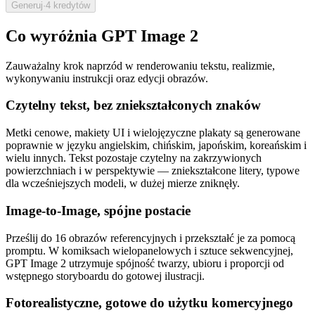
Generuj
·
4 kredytów
Co wyróżnia GPT Image 2
Zauważalny krok naprzód w renderowaniu tekstu, realizmie,
wykonywaniu instrukcji oraz edycji obrazów.
Czytelny tekst, bez zniekształconych znaków
Metki cenowe, makiety UI i wielojęzyczne plakaty są generowane
poprawnie w języku angielskim, chińskim, japońskim, koreańskim i
wielu innych. Tekst pozostaje czytelny na zakrzywionych
powierzchniach i w perspektywie — zniekształcone litery, typowe
dla wcześniejszych modeli, w dużej mierze zniknęły.
Image-to-Image, spójne postacie
Prześlij do 16 obrazów referencyjnych i przekształć je za pomocą
promptu. W komiksach wielopanelowych i sztuce sekwencyjnej,
GPT Image 2 utrzymuje spójność twarzy, ubioru i proporcji od
wstępnego storyboardu do gotowej ilustracji.
Fotorealistyczne, gotowe do użytku komercyjnego