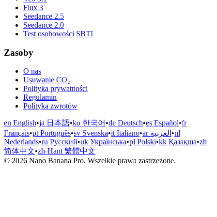
Flux 3
Seedance 2.5
Seedance 2.0
Test osobowości SBTI
Zasoby
O nas
Usuwanie CO₂
Polityka prywatności
Regulamin
Polityka zwrotów
en English
•
ja 日本語
•
ko 한국어
•
de Deutsch
•
es Español
•
fr
Français
•
pt Português
•
sv Svenska
•
it Italiano
•
ar العربية
•
nl
Nederlands
•
ru Русский
•
uk Українська
•
pl Polski
•
kk Қазақша
•
zh
简体中文
•
zh-Hant 繁體中文
© 2026 Nano Banana Pro. Wszelkie prawa zastrzeżone.