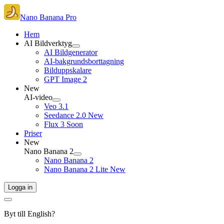
Nano Banana Pro
Hem
AI Bildverktyg
AI Bildgenerator
AI-bakgrundsborttagning
Bilduppskalare
GPT Image 2
New
AI-video
Veo 3.1
Seedance 2.0
New
Flux 3
Soon
Priser
New
Nano Banana 2
Nano Banana 2
Nano Banana 2 Lite
New
Logga in
Byt till English?