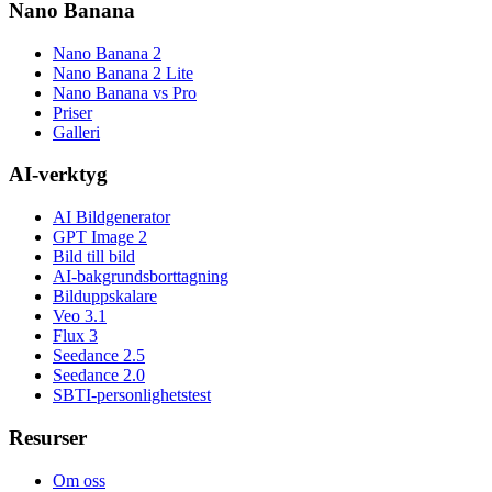
Nano Banana
Nano Banana 2
Nano Banana 2 Lite
Nano Banana vs Pro
Priser
Galleri
AI-verktyg
AI Bildgenerator
GPT Image 2
Bild till bild
AI-bakgrundsborttagning
Bilduppskalare
Veo 3.1
Flux 3
Seedance 2.5
Seedance 2.0
SBTI-personlighetstest
Resurser
Om oss