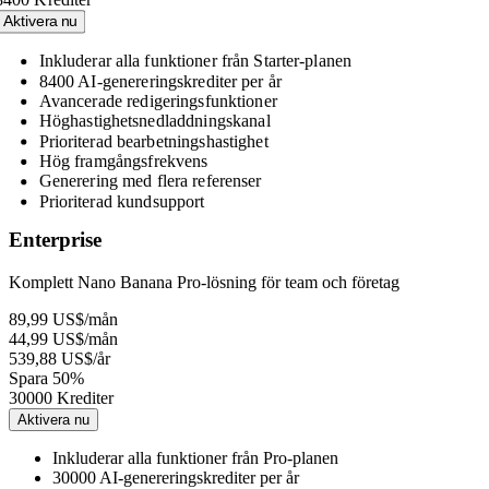
8400 Krediter
Aktivera nu
Inkluderar alla funktioner från Starter-planen
8400 AI-genereringskrediter per år
Avancerade redigeringsfunktioner
Höghastighetsnedladdningskanal
Prioriterad bearbetningshastighet
Hög framgångsfrekvens
Generering med flera referenser
Prioriterad kundsupport
Enterprise
Komplett Nano Banana Pro-lösning för team och företag
89,99 US$
/mån
44,99 US$
/mån
539,88 US$
/år
Spara 50%
30000 Krediter
Aktivera nu
Inkluderar alla funktioner från Pro-planen
30000 AI-genereringskrediter per år