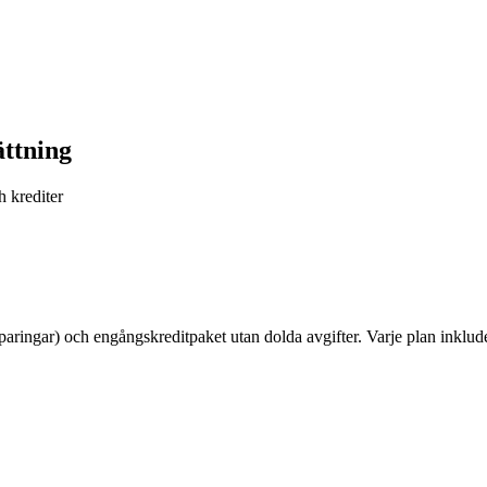
ttning
 krediter
ringar) och engångskreditpaket utan dolda avgifter. Varje plan inklude