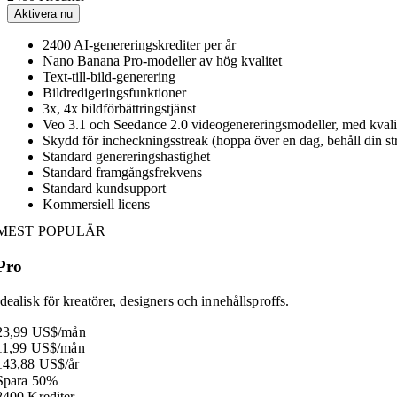
Aktivera nu
2400 AI-genereringskrediter per år
Nano Banana Pro-modeller av hög kvalitet
Text-till-bild-generering
Bildredigeringsfunktioner
3x, 4x bildförbättringstjänst
Veo 3.1 och Seedance 2.0 videogenereringsmodeller, med kvalit
Skydd för incheckningsstreak (hoppa över en dag, behåll din st
Standard genereringshastighet
Standard framgångsfrekvens
Standard kundsupport
Kommersiell licens
MEST POPULÄR
Pro
Idealisk för kreatörer, designers och innehållsproffs.
23,99 US$
/mån
11,99 US$
/mån
143,88 US$
/år
Spara 50%