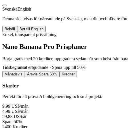
Svenska
English
Denna sida visas för närvarande på Svenska, men din webbläsare föred
Behåll
Byt till English
Enkel, transparent prissättning
Nano Banana Pro Prisplaner
Börja gratis med 20 krediter, uppgradera sedan när som helst från bar
Tidsbegränsat erbjudande · Spara upp till 50%
Månadsvis
Årsvis
Spara 50%
Krediter
Starter
Perfekt för att prova AI-bildgenerering och små projekt.
9,99 US$
/mån
4,99 US$
/mån
59,88 US$
/år
Spara 50%
2400 Krediter